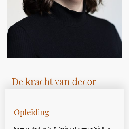
De kracht van decor
als protagonist
Opleiding
Na een opleiding Art & Design, studeerde Arinth in