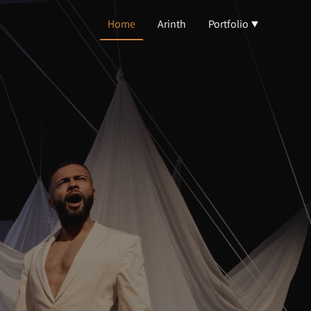
Home
Arinth
Portfolio